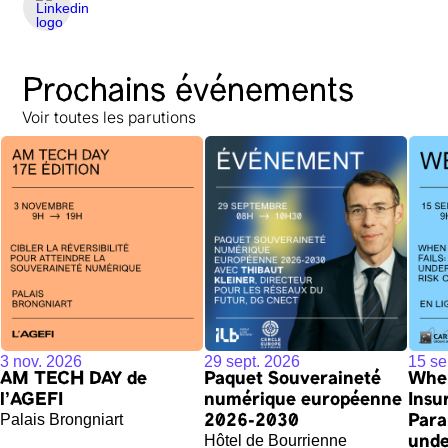
Prochains événements
Voir toutes les parutions
3 nov. 2026
29 sept. 2026
15 se
AM TECH DAY de
Paquet Souveraineté
When
l'AGEFI
numérique européenne
Insu
Palais Brongniart
2026-2030
Para
Hôtel de Bourrienne
unde