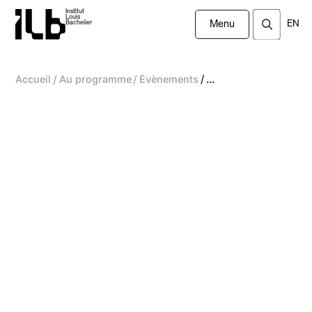
Institut
Louis
EN
Bachelier
Menu
/
/
/
Accueil
Au programme
Évènements
...