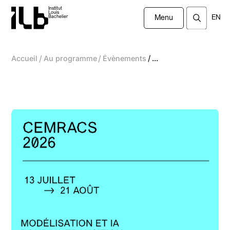
Institut
Louis
EN
Bachelier
Menu
/
/
/
Accueil
Au programme
Évènements
...