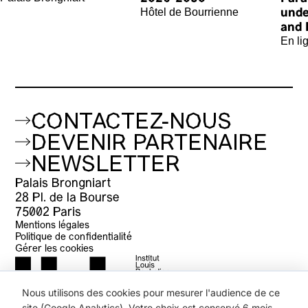
Hôtel de Bourrienne
unde
and 
En li
CONTACTEZ-NOUS
DEVENIR PARTENAIRE
NEWSLETTER
Palais Brongniart
28 Pl. de la Bourse
75002 Paris
Mentions légales
Politique de confidentialité
Gérer les cookies
Nous utilisons des cookies pour mesurer l'audience de ce
site (Google Analytics). Votre choix est conservé 6 mois.