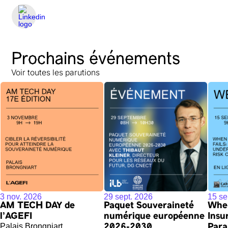
Prochains événements
Voir toutes les parutions
3 nov. 2026
29 sept. 2026
15 se
AM TECH DAY de
Paquet Souveraineté
When
l'AGEFI
numérique européenne
Insu
Palais Brongniart
2026-2030
Para