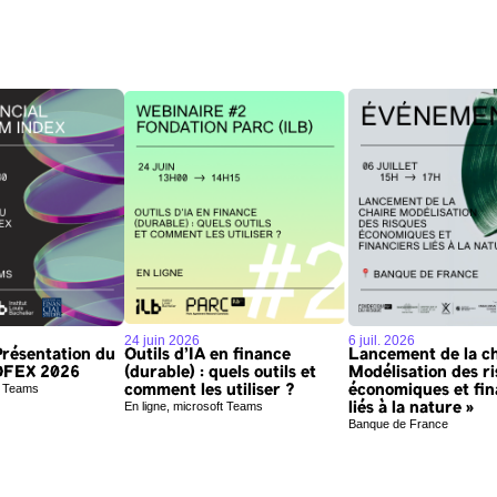
24 juin 2026
6 juil. 2026
Présentation du
Outils d’IA en finance
Lancement de la ch
OFEX 2026
(durable) : quels outils et
Modélisation des r
ft Teams
comment les utiliser ?
économiques et fin
En ligne, microsoft Teams
liés à la nature »
Banque de France