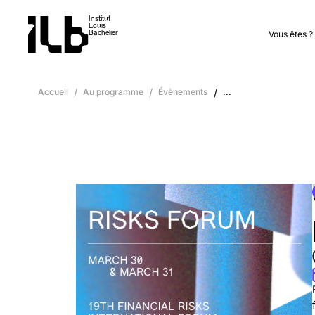
Institut
Louis
Vous êtes ?
Bachelier
Accueil
/
Au programme
/
Évènements
/
...