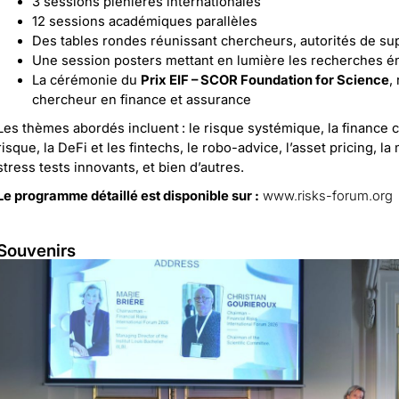
3 sessions plénières internationales
12 sessions académiques parallèles
Des tables rondes réunissant chercheurs, autorités de sup
Une session posters mettant en lumière les recherches 
La cérémonie du
Prix EIF – SCOR Foundation for Science
,
chercheur en finance et assurance
Les thèmes abordés incluent : le risque systémique, la finance cli
risque, la DeFi et les fintechs, le robo-advice, l’asset pricing, 
stress tests innovants, et bien d’autres.
Le programme détaillé est disponible sur :
www.risks-forum.org
Souvenirs