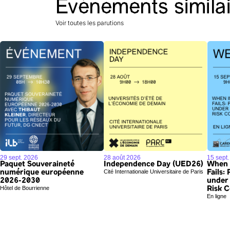
Evénements simila
Voir toutes les parutions
29 sept. 2026
28 août 2026
15 sept
Paquet Souveraineté
Independence Day (UED26)
When 
Cité Internationale Universitaire de Paris
numérique européenne
Fails:
2026-2030
under
Hôtel de Bourrienne
Risk C
En ligne