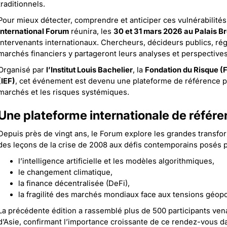
traditionnels.
Pour mieux détecter, comprendre et anticiper ces vulnérabilités
International Forum
réunira, les
30 et 31 mars 2026 au Palais Br
intervenants internationaux. Chercheurs, décideurs publics, ré
marchés financiers y partageront leurs analyses et perspectives
Organisé par
l’Institut Louis Bachelier
, la
Fondation du Risque (
(IEF)
, cet événement est devenu une plateforme de référence pou
marchés et les risques systémiques.
Une plateforme internationale de référ
Depuis près de vingt ans, le Forum explore les grandes transfo
des leçons de la crise de 2008 aux défis contemporains posés p
l’intelligence artificielle et les modèles algorithmiques,
le changement climatique,
la finance décentralisée (DeFi),
la fragilité des marchés mondiaux face aux tensions géopo
La précédente édition a rassemblé plus de 500 participants ven
d’Asie, confirmant l’importance croissante de ce rendez-vous 