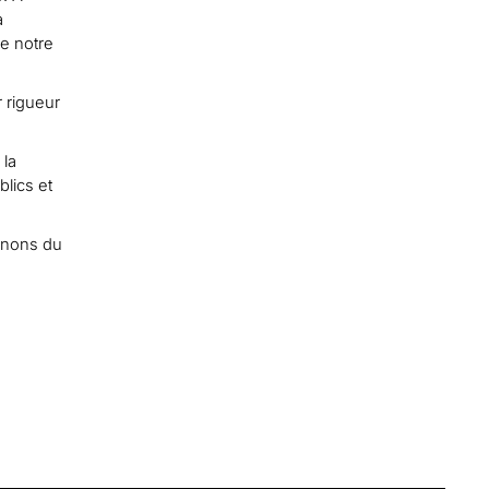
a
e notre
 rigueur
 la
blics et
nnons du