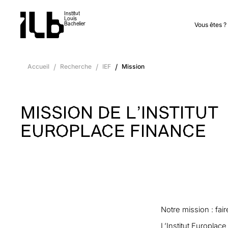
Institut
Louis
Vous êtes ?
Bachelier
Accueil
/
Recherche
/
IEF
/
Mission
MISSION DE L’INSTITUT
EUROPLACE FINANCE
Notre mission : fai
L’Institut Europlac