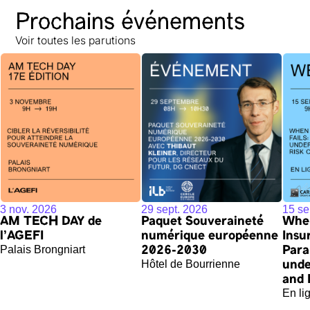
Prochains événements
Voir toutes les parutions
3 nov. 2026
29 sept. 2026
15 se
AM TECH DAY de
Paquet Souveraineté
When
l'AGEFI
numérique européenne
Insu
Palais Brongniart
2026-2030
Para
Hôtel de Bourrienne
unde
and 
En li