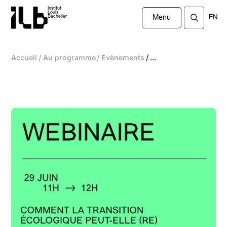
Institut
Louis
EN
Bachelier
Menu
/
/
/
Accueil
Au programme
Évènements
...