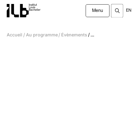
Institut
Louis
EN
Bachelier
Menu
/
/
/
Accueil
Au programme
Évènements
...