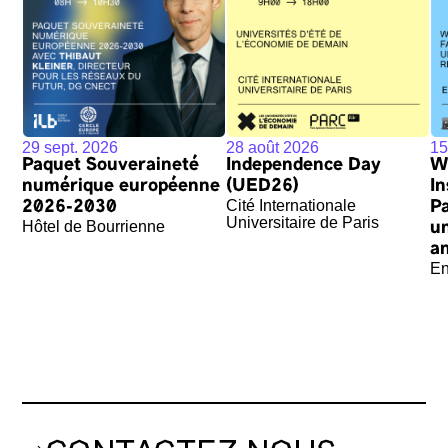
29 sept. 2026
28 août 2026
15
Paquet Souveraineté
Independence Day
W
numérique européenne
(UED26)
In
Cité Internationale
2026-2030
P
Universitaire de Paris
Hôtel de Bourrienne
u
an
En