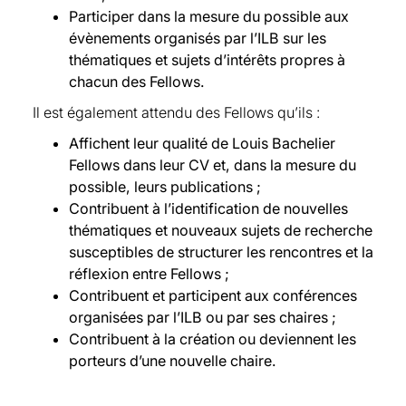
Hans Follmer, Humboldt Universität, Fellow
Participer dans la mesure du possible aux
depuis 2021
évènements organisés par l’ILB sur les
Patrice Fontaine, CNRS, Fellow depuis 2021
thématiques et sujets d’intérêts propres à
Claudio Fontana, University of Padova, Fellow
chacun des Fellows.
depuis 2021
Il est également attendu des Fellows qu’ils :
Thierry Foucault, HEC Paris, Fellow depuis 2021
Affichent leur qualité de Louis Bachelier
Jean-Pierre Fouque, UC Santa Barbara, Fellow
Fellows dans leur CV et, dans la mesure du
depuis 2021
possible, leurs publications ;
Carole Gresse, Université Paris Dauphine-PSL,
Contribuent à l’identification de nouvelles
Fellow depuis 2021
thématiques et nouveaux sujets de recherche
Pierre-Cyrille Hautcoeur, Paris School of
susceptibles de structurer les rencontres et la
Economics, Fellow depuis 2022
réflexion entre Fellows ;
Iftekhar Hasan, Fordham University New York,
Contribuent et participent aux conférences
Fellow depuis 2022
organisées par l’ILB ou par ses chaires ;
Caroline Hillairet, ENSAE, CREST, Fellow depuis
Contribuent à la création ou deviennent les
2019
porteurs d’une nouvelle chaire.
Guillaume Hollard, Ecole polytechnique, CREST
, Fellow depuis 2022
Christophe Hurlin, Université d’Orléans, Fellow