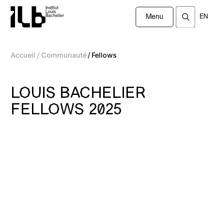
Institut
Louis
EN
Bachelier
Menu
/
/
Accueil
Communauté
Fellows
LOUIS BACHELIER
FELLOWS 2025