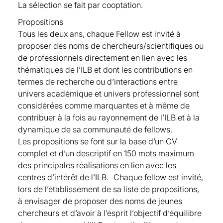
La sélection se fait par cooptation.
Fellow depuis 2021
Arthur Charpentier, Université du Québec à
Christophe Michel, Crédit Agricole CIB, Fellow
Montréal, UQAM, Fellow depuis 2021
Propositions
depuis 2023
Guillaume Chevillon, ESSEC Business School,
Tous les deux ans, chaque Fellow est invité à
Anani A. Olympio, CNP Assurances, Fellow
Fellow depuis 2023
proposer des noms de chercheurs/scientifiques ou
depuis 2022
Pierre-André Chiappori, Université Columbia,
de professionnels directement en lien avec les
Nadia Oudjane, EDF R&D, Fellow depuis 2022
Fellow depuis 2016
thématiques de l’ILB et dont les contributions en
Sylvie Parey, EDF -, Fellow depuis 2022
Delia Coculescu, University of Zurich, Fellow
termes de recherche ou d’interactions entre
Florence Picard, Haut conseil de l’Institut des
depuis 2021
univers académique et univers professionnel sont
actuaires, HSBC Assurances, Conservatoire
Anne Corcos, LERMI, Université de Picardie,
considérées comme marquantes et à même de
National des Arts et Métiers, Fellow depuis
Fellow depuis 2024
contribuer à la fois au rayonnement de l’ILB et à la
2022
Camille Cornand, CNRS, GATE UMR 5824 et
dynamique de sa communauté de fellows.
Isabelle Praud-Lion, IPL-SAS, Fellow depuis
Université de Lyon,Fellow depuis 2022
Les propositions se font sur la base d’un CV
2024
Stéphane Crepey, Université Paris Cité, Fellow
complet et d’un descriptif en 150 mots maximum
Julie Raynaud, Institut Louis Bachelier, Fellow
depuis 2019
des principales réalisations en lien avec les
depuis 2021
Anna Creti, Université Paris-Dauphine PSL,
centres d’intérêt de l’ILB. Chaque fellow est invité,
Pierre Reboul, Reboul and Co, Fellow depuis
Fellow depuis 2021
lors de l’établissement de sa liste de propositions,
2016
Patricia Crifo, Ecole polytechnique, Fellow
à envisager de proposer des noms de jeunes
Antoine de Salins, I Care & Consult, Fellow
depuis 2020
chercheurs et d’avoir à l’esprit l’objectif d’équilibre
depuis 2019
Christa Cuchiero, Universität WIEN, Fellow