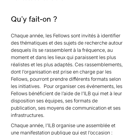
Fellow depuis 2022
Fellow depuis 2024
Vanessa Ditsch, BNP Paribas Cardif, Fellow
Bruno Biais, Toulouse School of Economics ,
depuis 2024
Qu’y fait-on ?
Fellow depuis 2018
Anne Faivre, Caisse des Dépôts, Université
Tomasz R. Bielecki, Illinois Institute of
Paris Sorbonne Fellow depuis 2021
Chaque année, les Fellows sont invités à identifier
Technology, Fellow depuis 2021
Olivier Feron, EDF, Fellow depuis 2022
des thématiques et des sujets de recherche autour
Monica Billio, Ca’ Foscari University of Venice,
Laurent Fournier, Qube Research &
desquels ils se rassemblent à la fréquence, au
Fellow depuis 2021
Technologies, Fellow depuis 2016
moment et dans les lieux qui paraissent les plus
Catherine Bobtcheff, Paris School of
Claire Fulda, BNP Paribas, Fellow depuis 2021
réalistes et les plus adaptés. Ces rassemblements,
Economics, Fellow depuis 2021
Stéphane Gallon, Meridiam, Observatoire des
dont l’organisation est prise en charge par les
David Bounie, Telecom Paris, Fellow depuis
loyers, Fellow depuis 2016
Fellows, pourront prendre différents formats selon
2021
Pascal Gibart, Crédit Agricole CIB, Fellow
les initiatives. Pour organiser ces événements, les
Jean-Marc Bourgeon, INRAE, Fellow depuis
depuis 2016
Fellows bénéficient de l’aide de l’ILB qui met à leur
2022
disposition ses équipes, ses formats de
Béatrice Guedj, Swiss Life Asset Managers,
Matthieu Bouvard, Toulouse School of
publication, ses moyens de communication et ses
Fellow depuis 2022
Economics, Toulouse School of Management,
infrastructures.
Julien Guyon, Ecole des Ponts ParisTech, New
Fellow depuis 2021
York University, Fellow depuis 2021
Alexandre Brouste, Le Mans Université, Fellow
Chaque année, l’ILB organise une assemblée et
Bertrand Hassani, QUANT AI Lab, Université
depuis 2022
une manifestation publique qui est l’occasion :