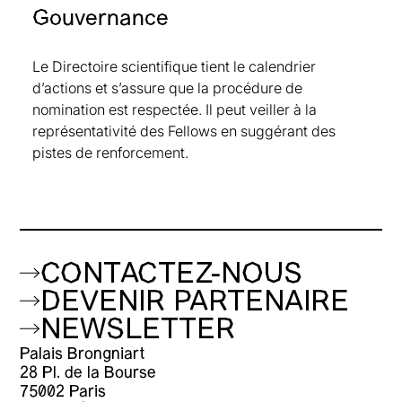
Gouvernance
depuis 2021
Monique Jeanblanc, Université Evry Val
Le Directoire scientifique tient le calendrier
d’Essonne, Fellow depuis 2016
d’actions et s’assure que la procédure de
Marielle de Jong, Grenoble École de
nomination est respectée. Il peut veiller à la
management, Fellow depuis 2016
représentativité des Fellows en suggérant des
Elyès Jouini, Université Paris Dauphine-PSL,
pistes de renforcement.
Fellow depuis 2016
Youri Kabanov, Université de Franche-Comté,
Fellow depuis 2019
Sarah Kaakai, Le Mans Université, Fellow
depuis 2022
CONTACTEZ-NOUS
Marie-Aude Laguna, Université Paris-Dauphine
PSL, Fellow depuis 2024
DEVENIR PARTENAIRE
Marie Lambert, HEC Liège, Fellow depuis 2024
NEWSLETTER
Sophie Laruelle, Université Paris-Est Créteil,
Palais Brongniart
Fellow depuis 2021
28 Pl. de la Bourse
Jean-Michel Lasry, Université Paris-Dauphine
75002 Paris
PSL, Fellow depuis 2016