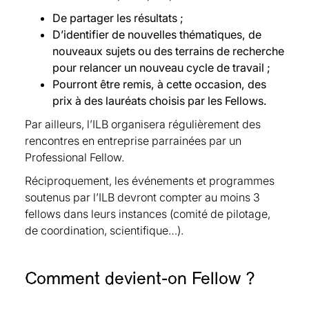
Paris 1 Panthéon-Sorbonne, UCL,- Université
Adrian Buss, INSEAD, Fellow depuis 2021
De partager les résultats ;
Paris Cité, UCL Fellow depuis 2023
Pierre Cahuc, Sciences Po, Fellow depuis 2016
D’identifier de nouvelles thématiques, de
Louis Hedde, Komercni BANKA, Fellow depuis
Giorgia Callegaro, University of Padova, Fellow
nouveaux sujets ou des terrains de recherche
2021
depuis 2021
pour relancer un nouveau cycle de travail ;
Patrice Kiener, InModelia SAS, Fellow depuis
Laurent Calvet, SKEMA Business School, Fellow
Pourront être remis, à cette occasion, des
2024
depuis 2021
prix à des lauréats choisis par les Fellows.
Aimé Lachapelle, Emerton Data, Kaukana
Hector Calvo Pardo, University of
Ventures, Celerity, Agrisight, Fellow depuis 2021
Southampton, Fellow depuis 2021
Par ailleurs, l’ILB organisera régulièrement des
Isabelle Laudier, Caisse des Dépôts, Fellow
Bertrand Candelon, Université Catholique de
rencontres en entreprise parrainées par un
depuis 2016
Louvain, Fellow depuis 2021
Professional Fellow.
Benoît Leguet, Institute for Climate Economics
Guillaume Carlier, Université Paris Dauphine-
Réciproquement, les événements et programmes
(I4CE), , Fellow depuis 2022
PSL, Fellow depuis 2023
soutenus par l’ILB devront compter au moins 3
Sandrine Lemery, Fonds de réserve pour les
Santiago Carrillo Menendez, Université
fellows dans leurs instances (comité de pilotage,
retraites,Crédit Coopératif, UFF, MAIF, Nemrod,
Autonome de Madrid, Fellow depuis 2024
de coordination, scientifique…).
Tamsa Conseils, Revue Risques Fellow depuis
René Carmona, Université de Princeton, Fellow
2022
depuis 2018
Raul Leote de Carvalho, BNP Paribas Asset
Catherine Casamatta, Toulouse School of
Comment devient-on Fellow ?
Management, Fellow depuis 2022
Economics, Université Toulouse Capitole,
Bruno Lepoivre, Crédit Agricole Assurance,
Fellow depuis 2021