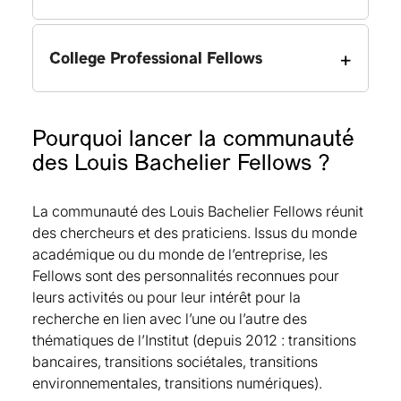
Philippe Aghion, Collège de France, Fellow
+
College Professional Fellows
depuis 2022
René Aid, Université Paris Dauphine-PSL,
Fellow depuis 2020
Clémence Alasseur, EDF, Fellow depuis 2016
Sara Ain Tommar, NEOMA Buisness School,
Pourquoi lancer la communauté
Christophe Angoulvant, Roland Berger Strategy
Fellow depuis 2024
des Louis Bachelier Fellows ?
Consultants, Fellow depuis 2016
Yacine Ait-Sahalia, Université de Princeton,
Julien Aznarez, LIFENTO, Kanopy AM Fellow
Fellow depuis 2016
depuis 2022
La communauté des Louis Bachelier Fellows réunit
Aurélien Alfonsi, Ecole Nationale des Ponts et
Natacha Baumann, BNP Paribas Personal
des chercheurs et des praticiens. Issus du monde
Chaussées, Fellow depuis 2021
Finance, Fellow depuis 2023
académique ou du monde de l’entreprise, les
David Ardia, HEC Montréal, Fellow depuis 2024
Kheira Benhami, Autorité des Marchés
Fellows sont des personnalités reconnues pour
Luc Arrondel, Paris School of Economics,
Financiers – AMF, Fellow depuis 2019
leurs activités ou pour leur intérêt pour la
Fellow depuis 2022
Jean Berthon, FAIDER/Better Finance, APER
recherche en lien avec l’une ou l’autre des
Stéphane Auray, CREST-ENSAI, Fellow depuis
ZEN, Fellow depuis 2022
thématiques de l’Institut (depuis 2012 : transitions
2021
Paul Besson, Euronext, Fellow depuis 2021
bancaires, transitions sociétales, transitions
Christine Balague, Institut Mines-Télécom,
Jean Boissinot, Direction Etude et analyse des
environnementales, transitions numériques).
Fellow depuis 2023
risques, Fellow depuis 2016