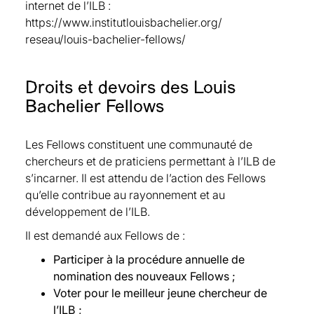
depuis 2023
internet de l’ILB :
Sébastien Duchene, Montpellier Business
https://www.institutlouisbachelier.org/
School, Fellow depuis 2021
reseau/louis-bachelier-fellows/
Gilles Dufrenot, Aix-Marseille School of
Economics (AMSE), CEPII, Fellow depuis 2021
Droits et devoirs des Louis
Jérôme Dugast, Université Paris Dauphine-PSL,
Fellow depuis 2023
Bachelier Fellows
Bernard Dumas, INSEAD, Fellow depuis 2021
Roxana Dumitrescu, ENSAE, CREST, Fellow
Les Fellows constituent une communauté de
depuis 2024
chercheurs et de praticiens permettant à l’ILB de
Christophe Dutang, Ensimag Grenoble INP,
s’incarner. Il est attendu de l’action des Fellows
Fellow depuis 2023
qu’elle contribue au rayonnement et au
Ernst Eberlein, University of Freiburg, Fellow
développement de l’ILB.
depuis 2021
Il est demandé aux Fellows de :
Nicole El Karoui, LPSM, Fellow depuis 2016
Alessio Figalli, ETH Zurich, Fellow depuis 2023
Participer à la procédure annuelle de
Cynthia Fleury, Conservatoire National des Arts
nomination des nouveaux Fellows ;
et Métiers, Ecole des Mines de Paris, Fellow
Voter pour le meilleur jeune chercheur de
depuis 2024
l’ILB ;