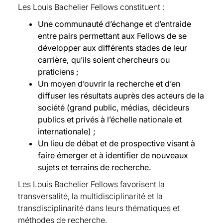
Les Louis Bachelier Fellows constituent :
Denisa Banulescu-Radu, Université d’Orléans,
Alexandre Boumezoued, Milliman, Fellow
Fellow depuis 2024
depuis 2023
Une communauté d’échange et d’entraide
Pauline Barrieu, London School of Economics,
Christophe Bourdillon, Caisse des dépôts,
entre pairs permettant aux Fellows de se
Fellow depuis 2021
Fellow depuis 2024
développer aux différents stades de leur
Laurence Barry, Chaire PARI ENSAE, ScPo,
Anthony Briant, Ecole Nationale des Ponts et
carrière, qu’ils soient chercheurs ou
Fellow depuis 2021
Chaussées, Fellow depuis 2024
praticiens ;
Kevin Beaubrun-Diant, Université Paris
Marie Briere, Amundi, Fellow depuis 2016
Un moyen d’ouvrir la recherche et d’en
Dauphine-PSL, Fellow depuis 2023
Sébastien Choukroun, Kamea Labs, Université
diffuser les résultats auprès des acteurs de la
Frédérique Bec, CY Cergy Paris Université,
Paris Sorbonne Fellow depuis 2021
société (grand public, médias, décideurs
Fellow depuis 2023
Laurent Clerc, – Banque de France, Fellow
publics et privés à l’échelle nationale et
Marlène Benquet, Université Paris-Dauphine
depuis 2016
internationale) ;
PSL, Fellow depuis 2021
Thierry Coulhon, – Institut Polytechnique de
Un lieu de débat et de prospective visant à
Alain Bensoussan, University of Texas Dallas,
Paris, Fellow depuis 2023
faire émerger et à identifier de nouveaux
Fellow depuis 2021
Michel Crouhy, Natixis, Fellow depuis 2016
sujets et terrains de recherche.
Michael Benzaquen, Ecole polytechnique,
Merouane Debbah, Khalifa University, Fellow
Les Louis Bachelier Fellows favorisent la
Fellow depuis 2022
depuis 2021
transversalité, la multidisciplinarité et la
Louis Bertucci, Institut Louis Bachelier, Fellow
Marcin Detyniecki, AXA, Stanford University,
transdisciplinarité dans leurs thématiques et
depuis 2023
EPFL, Université Paris Sorbonne, IBS PAN
méthodes de recherche.
Céline Bessiere, Université Paris-Dauphine PSL,