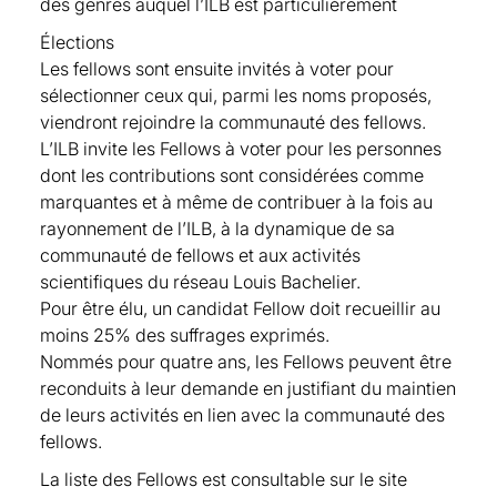
des genres auquel l’ILB est particulièrement
Frédéric Samama, S&P Global, Fellow depuis
depuis 2021
Élections
2021
Alexandre d'Aspremont, CNRS & DI ENS, Paris,
Les fellows sont ensuite invités à voter pour
Jérôme Sevin, Kearney, Fellow depuis 2022
Fellow depuis 2021
sélectionner ceux qui, parmi les noms proposés,
Emmanuelle Simi, LCL, Fellow depuis 2024
Serge Darolles, Université Paris-Dauphine PSL,
viendront rejoindre la communauté des fellows.
Catherine Soulard, Crédit Agricole Assurances,
Fellow depuis 2021
L’ILB invite les Fellows à voter pour les personnes
Fellow depuis 2024
Gabrielle Demange, Paris School of Economics,
dont les contributions sont considérées comme
Philippe Talleux, AXA, Fellow depuis 2022
Fellow depuis 2021
marquantes et à même de contribuer à la fois au
Pierre Valade, AON, Fellow depuis 2023
François Degeorge, Universita della Svizzera
rayonnement de l’ILB, à la dynamique de sa
Laurent-Olivier Valigny, HSBC, Fellow depuis
Italiana, Fellow depuis 2021
communauté de fellows et aux activités
2023
François Derrien, HEC Paris, Fellow depuis 2021
scientifiques du réseau Louis Bachelier.
Pierre Vaysse, Allianz, Fellow depuis 2023
Gabriel Desgranges, CY Cergy Paris Université,
Pour être élu, un candidat Fellow doit recueillir au
Grégoire de Warren, International Advisory
Fellow depuis 2024
moins 25% des suffrages exprimés.
Panel on
Alberta Di Giuli, ESCP, Fellow depuis 2023
Nommés pour quatre ans, les Fellows peuvent être
Georges Dionne, HEC Montréal, Fellow depuis
reconduits à leur demande en justifiant du maintien
2016
de leurs activités en lien avec la communauté des
Alexis Direr, Université d’Orléans, Fellow depuis
fellows.
2022
Philippe Drobinski, Ecole polytechnique, Fellow
La liste des Fellows est consultable sur le site