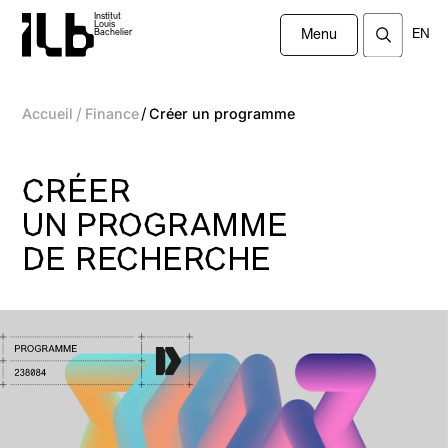
Institut
Louis
EN
Bachelier
Menu
/
/
Accueil
Finance
Créer un programme
CRÉER
UN PROGRAMME
DE RECHERCHE