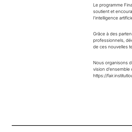
Le programme Finan
soutient et encoura
l’intelligence artif
Grâce à des partena
professionnels, déc
de ces nouvelles t
Nous organisons des
vision d’ensemble d
https://fair.institut