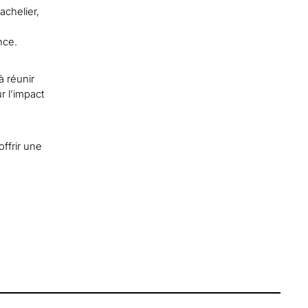
achelier,
nce.
à réunir
r l’impact
ffrir une