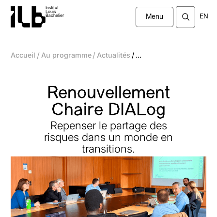
Institut
Louis
EN
Bachelier
Menu
/
/
/
Accueil
Au programme
Actualités
...
Renouvellement
Chaire DIALog
Repenser le partage des
risques dans un monde en
transitions.