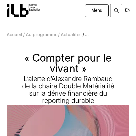
Institut
Louis
EN
Bachelier
Menu
/
/
/
Accueil
Au programme
Actualités
...
« Compter pour le
vivant »
L’alerte d’Alexandre Rambaud
de la chaire Double Matérialité
sur la dérive financière du
reporting durable