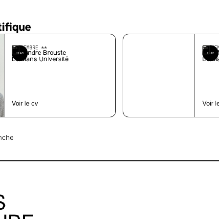
tifique
** MEMBRE **
** ME
Alexandre Brouste
Anis 
Le Mans Université
Le Ma
Voir le cv
Voir l
nche
S