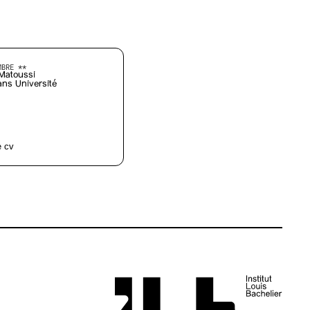
MBRE **
Matoussi
ns Université
e cv