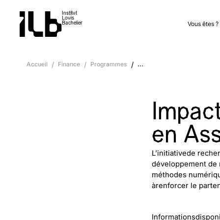
Institut
Louis
Vous êtes ?
Bachelier
Accueil
/
Finance
/
Programmes
/
...
Impact
Impact de la Transition
Climatique en
en As
Assurance
L’initiativede rech
** / META DATA **
-------------------------------------------------
développement de m
méthodes numériques
TYPE :
INITIATIVE DE
RECHERCHE
àrenforcer le parte
FONDATION :
FONDATION DU
RISQUE
TRANSITION :
ENVIRONNEMENTALE
CRÉATION :
1 JANV. 2024
FIN :
31 DÉC. 2026
Informationsdisponi