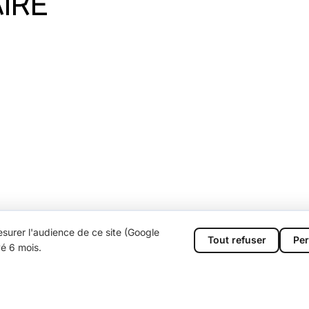
IRE
surer l'audience de ce site (Google
Tout refuser
Per
vé 6 mois.
;