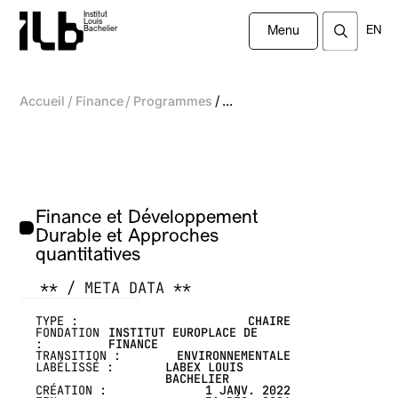
Institut
Louis
EN
Bachelier
Menu
/
/
/
Accueil
Finance
Programmes
...
Finance et Développement
Durable et Approches
quantitatives
** / META DATA **
-------------------------------------------------
TYPE :
CHAIRE
FONDATION
INSTITUT EUROPLACE DE
:
FINANCE
TRANSITION :
ENVIRONNEMENTALE
LABÉLISSÉ :
LABEX LOUIS
BACHELIER
CRÉATION :
1 JANV. 2022