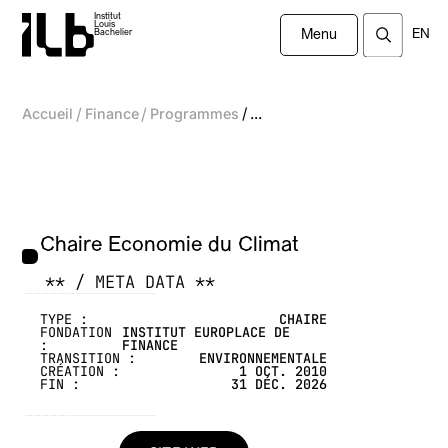
Institut
Louis
EN
Bachelier
Menu
/
/
/
Accueil
Finance
Programmes
...
Chaire Economie du Climat
** / META DATA **
-------------------------------------------------
TYPE :
CHAIRE
FONDATION
INSTITUT EUROPLACE DE
:
FINANCE
TRANSITION :
ENVIRONNEMENTALE
CRÉATION :
1 OCT. 2010
FIN :
31 DÉC. 2026
-------------------------------------------------