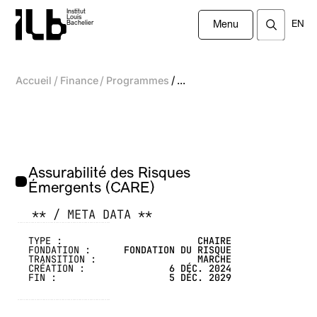
Institut
Louis
EN
Bachelier
Menu
/
/
/
Accueil
Finance
Programmes
...
Assurabilité des Risques
Émergents (CARE)
** / META DATA **
-------------------------------------------------
TYPE :
CHAIRE
FONDATION :
FONDATION DU RISQUE
TRANSITION :
MARCHÉ
CRÉATION :
6 DÉC. 2024
FIN :
5 DÉC. 2029
-------------------------------------------------