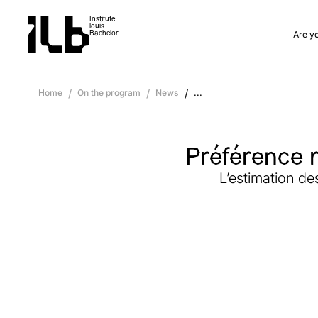
Institute
louis
Are y
Bachelor
Home
/
On the program
/
News
/
...
Préférence r
L’estimation d