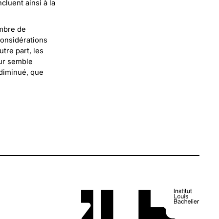
cluent ainsi à la
ombre de
considérations
tre part, les
eur semble
diminué, que