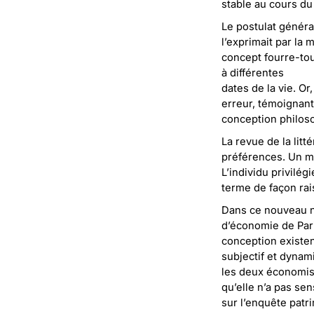
stable au cours du
Le postulat généra
l’exprimait par la 
concept fourre-tou
à différentes
dates de la vie. O
erreur, témoignant 
conception philoso
La revue de la litt
préférences. Un mo
L’individu privilég
terme de façon rai
Dans ce nouveau nu
d’économie de Par
conception existen
subjectif et dynam
les deux économis
qu’elle n’a pas se
sur l’enquête patr