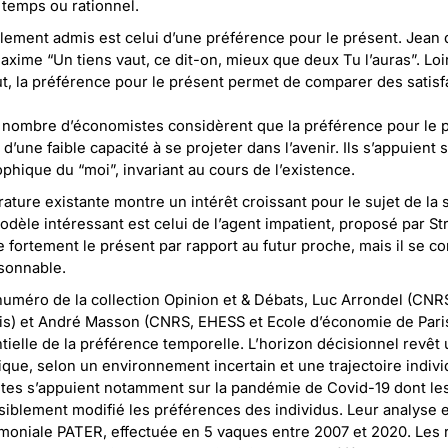
 temps ou rationnel.
lement admis est celui d’une préférence pour le présent. Jean 
maxime “Un tiens vaut, ce dit-on, mieux que deux Tu l’auras”. Loi
t, la préférence pour le présent permet de comparer des satisfac
r, nombre d’économistes considèrent que la préférence pour le 
d’une faible capacité à se projeter dans l’avenir. Ils s’appuient 
phique du “moi”, invariant au cours de l’existence.
érature existante montre un intérêt croissant pour le sujet de la s
dèle intéressant est celui de l’agent impatient, proposé par Str
ie fortement le présent par rapport au futur proche, mais il se c
sonnable.
méro de la collection Opinion et & Débats, Luc Arrondel (CNRS
is) et André Masson (CNRS, EHESS et Ecole d’économie de Pari
tielle de la préférence temporelle. L’horizon décisionnel revêt 
ique, selon un environnement incertain et une trajectoire individ
tes s’appuient notamment sur la pandémie de Covid-19 dont le
nsiblement modifié les préférences des individus. Leur analyse 
imoniale PATER, effectuée en 5 vaques entre 2007 et 2020. Les