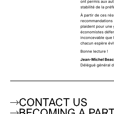
ont permis aux aut
stabilité de la pr
À partir de ces ré
recommandations en
plaident pour une 
économistes défend
inconcevable que 
chacun espère évit
Bonne lecture !
Jean-Michel Bea
Délégué général de
CONTACT US
BECOMING A PAR