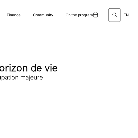
Finance
Community
On the program
EN
orizon de vie
upation majeure