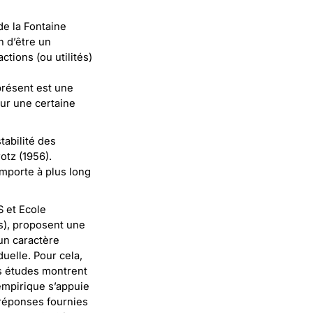
de la Fontaine
n d’être un
tions (ou utilités)
présent est une
sur une certaine
tabilité des
otz (1956).
omporte à plus long
 et Ecole
s), proposent une
un caractère
uelle. Pour cela,
s études montrent
empirique s’appuie
 réponses fournies