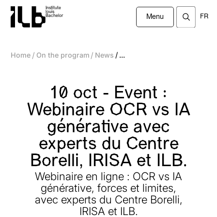
Institute
louis
FR
Bachelor
Menu
/
/
/
Home
On the program
News
...
10 oct - Event :
Webinaire OCR vs IA
générative avec
experts du Centre
Borelli, IRISA et ILB.
Webinaire en ligne : OCR vs IA
générative, forces et limites,
avec experts du Centre Borelli,
IRISA et ILB.