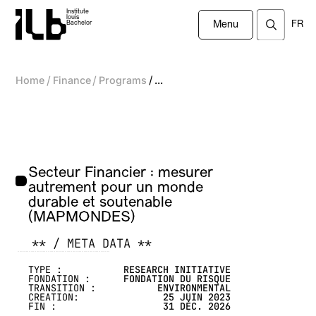
Institute
louis
FR
Bachelor
Menu
/
/
/
Home
Finance
Programs
...
Secteur Financier : mesurer
autrement pour un monde
durable et soutenable
(MAPMONDES)
** / META DATA **
-------------------------------------------------
TYPE :
RESEARCH INITIATIVE
FONDATION :
FONDATION DU RISQUE
TRANSITION :
ENVIRONMENTAL
CREATION:
25 JUIN 2023
FIN :
31 DÉC. 2026