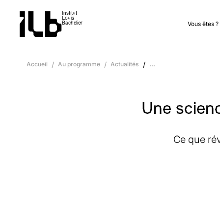
Institut
Louis
Vous êtes ?
Bachelier
Accueil
/
Au programme
/
Actualités
/
...
Une scienc
Ce que rév