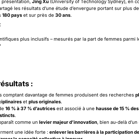
e présentation,
Jing Xu
(University of Technology Sydney), en co
partagé les résultats d’une étude d’envergure portant sur plus d
s
180 pays
et sur près de
30 ans
.
:
tifiques plus inclusifs – mesurés par la part de femmes parmi l
?
ésultats :
s comptant davantage de femmes produisent des recherches
p
ciplinaires
et
plus originales
.
 de
16 % à 37 % d’autrices
est associé à une
hausse de 15 % des 
stincts
.
apparaît comme un
levier majeur d’innovation
, bien au-delà d’un
irment une idée forte :
enlever les barrières à la participation 