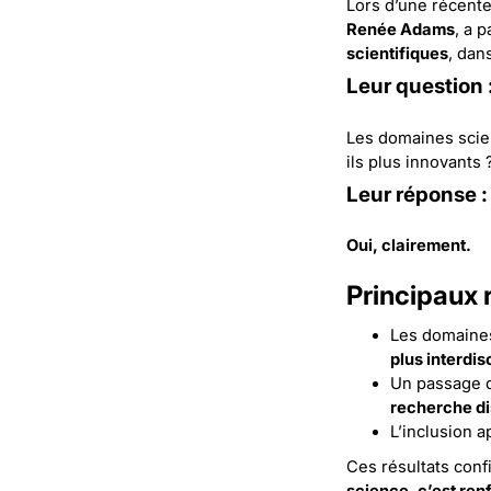
Lors d’une récent
Renée Adams
, a 
scientifiques
, dan
Leur question 
Les domaines scien
ils plus innovants 
Leur réponse :
Oui, clairement.
Principaux r
Les domaine
plus interdis
Un passage
recherche di
L’inclusion 
Ces résultats conf