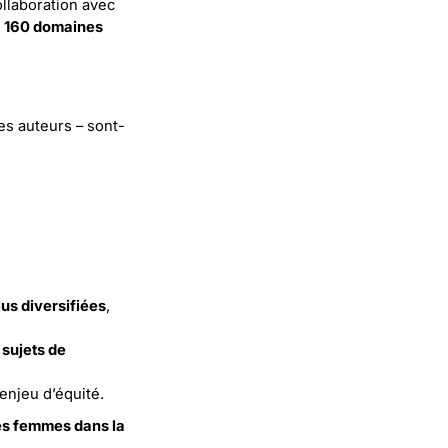
llaboration avec
e
160 domaines
es auteurs – sont-
lus diversifiées
,
sujets de
 enjeu d’équité.
des femmes dans la