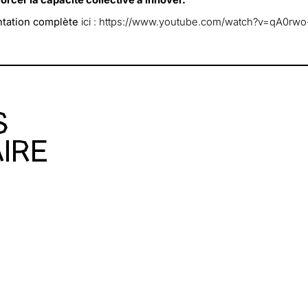
orcer la capacité collective à innover.
ntation complète
ici : https://www.youtube.com/watch?v=qA0rw
S
IRE