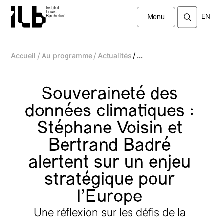
Institut
Louis
EN
Bachelier
Menu
/
/
/
Accueil
Au programme
Actualités
...
Souveraineté des
données climatiques :
Stéphane Voisin et
Bertrand Badré
alertent sur un enjeu
stratégique pour
l’Europe
Une réflexion sur les défis de la