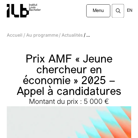
Institut
Louis
EN
Bachelier
Menu
/
/
/
Accueil
Au programme
Actualités
...
Prix AMF « Jeune
chercheur en
économie » 2025 –
Appel à candidatures
Montant du prix : 5 000 €