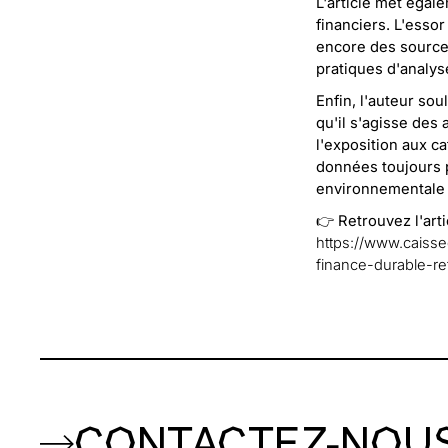
L'article met égal
financiers. L'esso
encore des sources
pratiques d'analys
Enfin, l'auteur sou
qu'il s'agisse des
l'exposition aux c
données toujours 
environnementale e
👉 Retrouvez l'art
https://www.caisse
finance-durable-re
CONTACTEZ-NOU