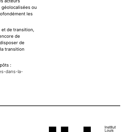
es acteurs
s géolocalisées ou
profondément les
et de transition,
 encore de
 disposer de
a transition
pôts :
res-dans-la-