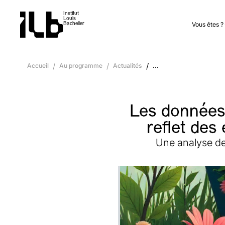
Institut
Louis
Vous êtes ?
Bachelier
Accueil
/
Au programme
/
Actualités
/
...
Les données 
reflet des
Une analyse de 