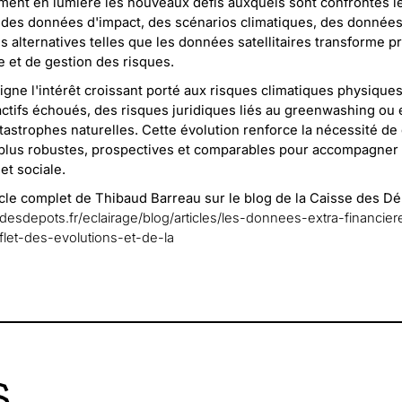
ement en lumière les nouveaux défis auxquels sont confrontés l
r des données d'impact, des scénarios climatiques, des donnée
 alternatives telles que les données satellitaires transforme 
e et de gestion des risques.
ligne l'intérêt croissant porté aux risques climatiques physiques 
 actifs échoués, des risques juridiques liés au greenwashing ou
atastrophes naturelles. Cette évolution renforce la nécessité de
plus robustes, prospectives et comparables pour accompagner l
t sociale.
icle complet de Thibaud Barreau sur le blog de la Caisse des Dé
desdepots.fr/eclairage/blog/articles/les-donnees-extra-financie
flet-des-evolutions-et-de-la
S