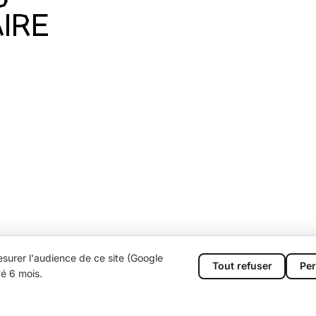
IRE
surer l'audience de ce site (Google
Tout refuser
Per
vé 6 mois.
;