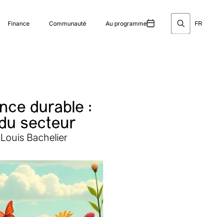
Finance
Communauté
Au programme
FR
nce durable :
 du secteur
 Louis Bachelier