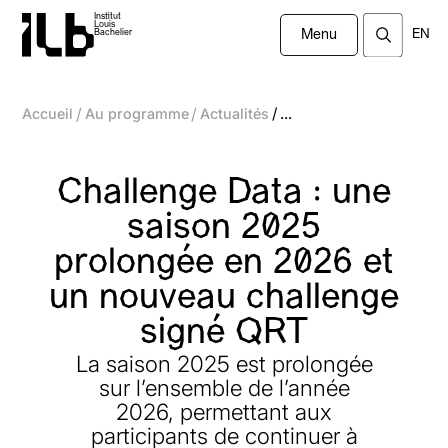
Institut
Louis
EN
Bachelier
Menu
/
/
/
Accueil
Au programme
Actualités
...
Challenge Data : une
saison 2025
prolongée en 2026 et
un nouveau challenge
signé QRT
La saison 2025 est prolongée
sur l’ensemble de l’année
2026, permettant aux
participants de continuer à